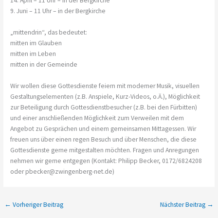
14. April – 11 Uhr – in der Bergkirche
9. Juni – 11 Uhr – in der Bergkirche
„mittendrin“, das bedeutet:
mitten im Glauben
mitten im Leben
mitten in der Gemeinde
Wir wollen diese Gottesdienste feiern mit moderner Musik, visuellen
Gestaltungselementen (z.B. Anspiele, Kurz-Videos, o.Ä.), Möglichkeit
zur Beteiligung durch Gottesdienstbesucher (z.B. bei den Fürbitten)
und einer anschließenden Möglichkeit zum Verweilen mit dem
Angebot zu Gesprächen und einem gemeinsamen Mittagessen. Wir
freuen uns über einen regen Besuch und über Menschen, die diese
Gottesdienste gerne mitgestalten möchten. Fragen und Anregungen
nehmen wir gerne entgegen (Kontakt: Philipp Becker, 0172/6824208
oder pbecker@zwingenberg-net.de)
←
Vorheriger Beitrag
Nächster Beitrag
→