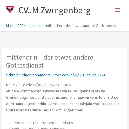
Zum
CVJM Zwingenberg
Inhalt
springen
Start
2024
Januar
mittendrin – der etwas andere Gottesdienst
mittendrin – der etwas andere
Gottesdienst
Schreibe einen Kommentar
/ Von
adminfw
/
28 Januar, 2024
Neue Gottesdienstform in Zwingenberg
Ab dem kommenden Jahr wollen wir in Zwingenberg einige
Gemeindegottesdienste auch in einer alternativen Form feiern. Unter
dem Namen „mittendrin“ werden im ersten Halbjahr vorerst einmal 3
Gottesdienst in dieser neuen Form angeboten:
11. Februar – 11 Uhr – im Gemeindehaus