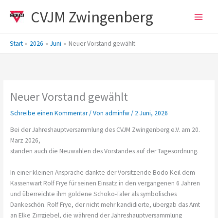
Zum
CVJM Zwingenberg
Inhalt
springen
Start
2026
Juni
Neuer Vorstand gewählt
Neuer Vorstand gewählt
Schreibe einen Kommentar
/ Von
adminfw
/
2 Juni, 2026
Bei der Jahreshauptversammlung des CVJM Zwingenberg e.V. am 20.
März 2026,
standen auch die Neuwahlen des Vorstandes auf der Tagesordnung.
In einer kleinen Ansprache dankte der Vorsitzende Bodo Keil dem
Kassenwart Rolf Frye für seinen Einsatz in den vergangenen 6 Jahren
und überreichte ihm goldene Schoko-Taler als symbolisches
Dankeschön. Rolf Frye, der nicht mehr kandidierte, übergab das Amt
an Elke Zirrgiebel, die während der Jahreshauptversammlung