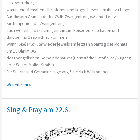
lässt verstehen,
warum die Menschen alles stehen und liegen lassen, um ihm zu folgen.
Aus diesem Grund lädt der CVJM Zwingenberg e.V. und die ev.
Kirchengemeinde Zwingenberg
auch weiterhin dazu ein, gemeinsam Episoden zu schauen und
darüber ins Gespräch zu kommen.
Wann?
Außer im Juli
wieder jeweils am letzten Sonntag des Monats
um 18 Uhr im UG
des Evangelischen Gemeindehauses (Darmstädter Straße 22 / Zugang
über Walter-Möller-Straße)
Für Snacks und Getränke ist gesorgt! Herzlich Willkommen!
The
Weiterlesen »
Chosen
geht
weiter…
Sing & Pray am 22.6.