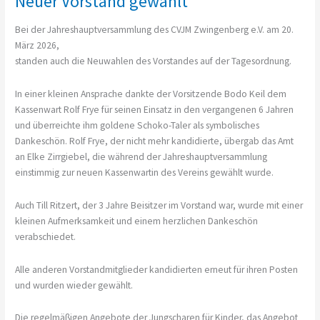
Neuer Vorstand gewählt
22.6.
Bei der Jahreshauptversammlung des CVJM Zwingenberg e.V. am 20.
März 2026,
standen auch die Neuwahlen des Vorstandes auf der Tagesordnung.
In einer kleinen Ansprache dankte der Vorsitzende Bodo Keil dem
Kassenwart Rolf Frye für seinen Einsatz in den vergangenen 6 Jahren
und überreichte ihm goldene Schoko-Taler als symbolisches
Dankeschön. Rolf Frye, der nicht mehr kandidierte, übergab das Amt
an Elke Zirrgiebel, die während der Jahreshauptversammlung
einstimmig zur neuen Kassenwartin des Vereins gewählt wurde.
Auch Till Ritzert, der 3 Jahre Beisitzer im Vorstand war, wurde mit einer
kleinen Aufmerksamkeit und einem herzlichen Dankeschön
verabschiedet.
Alle anderen Vorstandmitglieder kandidierten erneut für ihren Posten
und wurden wieder gewählt.
Die regelmäßigen Angebote der Jungscharen für Kinder, das Angebot