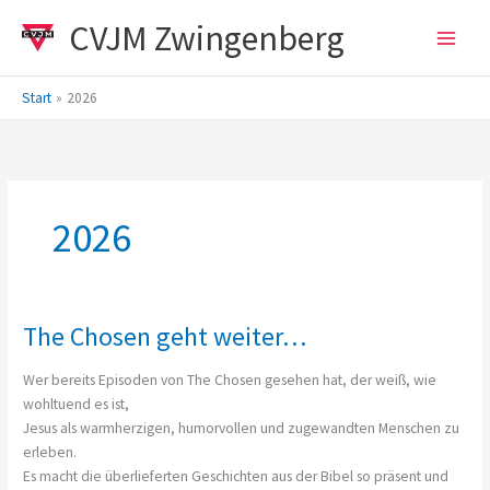
Zum
CVJM Zwingenberg
Inhalt
springen
Start
2026
2026
The Chosen geht weiter…
Wer bereits Episoden von The Chosen gesehen hat, der weiß, wie
wohltuend es ist,
Jesus als warmherzigen, humorvollen und zugewandten Menschen zu
erleben.
Es macht die überlieferten Geschichten aus der Bibel so präsent und