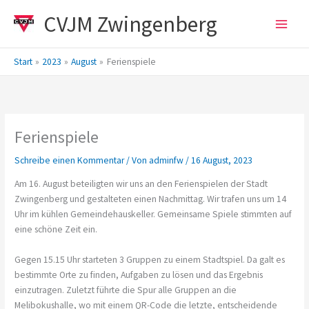
Zum
CVJM Zwingenberg
Inhalt
springen
Start
2023
August
Ferienspiele
Ferienspiele
Schreibe einen Kommentar
/ Von
adminfw
/
16 August, 2023
Am 16. August beteiligten wir uns an den Ferienspielen der Stadt
Zwingenberg und gestalteten einen Nachmittag. Wir trafen uns um 14
Uhr im kühlen Gemeindehauskeller. Gemeinsame Spiele stimmten auf
eine schöne Zeit ein.
Gegen 15.15 Uhr starteten 3 Gruppen zu einem Stadtspiel. Da galt es
bestimmte Orte zu finden, Aufgaben zu lösen und das Ergebnis
einzutragen. Zuletzt führte die Spur alle Gruppen an die
Melibokushalle, wo mit einem QR-Code die letzte, entscheidende