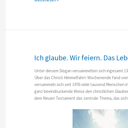
und
was
jetzt?
Einladung
zur
Jugend
Ich glaube. Wir feiern. Das Leb
Unter diesem Slogan versammelten sich ingesamt 13.
Über das Christi Himmelfahrt-Wochenende fand vom 25. 
versammeln sich seit 1976 viele tausend Menschen in
ganz beeindruckende Weise den christlichen Glauben 
dem Neuen Testament das zentrale Thema, das sich a