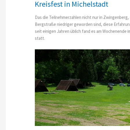
2022
Erfurt
Kreisfest in Michelstadt
in
Erfurt
Das die Teilnehmerzahlen nicht nur in Zwingenberg, 
Bergstraße niedriger geworden sind, diese Erfahrung
seit einigen Jahren üblich fand es am Wochenende 
statt.
…