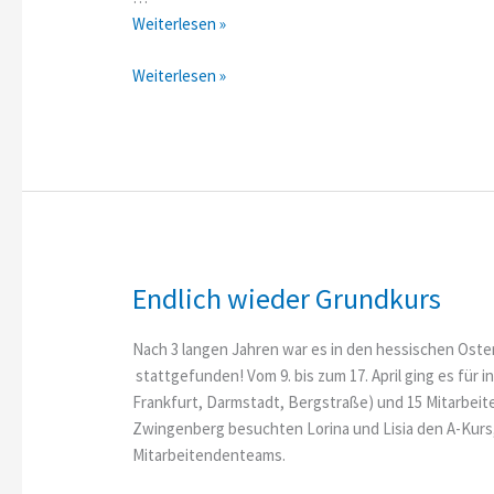
Kreisfest
Weiterlesen »
in
Kreisfest
Weiterlesen »
Michelstadt
in
Michelstadt
Endlich wieder Grundkurs
Nach 3 langen Jahren war es in den hessischen Oster
stattgefunden! Vom 9. bis zum 17. April ging es fü
Frankfurt, Darmstadt, Bergstraße) und 15 Mitarbeit
Zwingenberg besuchten Lorina und Lisia den A-Kurs,
Mitarbeitendenteams.