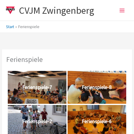
Zum
CVJM Zwingenberg
Inhalt
springen
Start
Ferienspiele
Ferienspiele
Ferienspiele-7
Ferienspiele-8
Ferienspiele-2
Ferienspiele-6