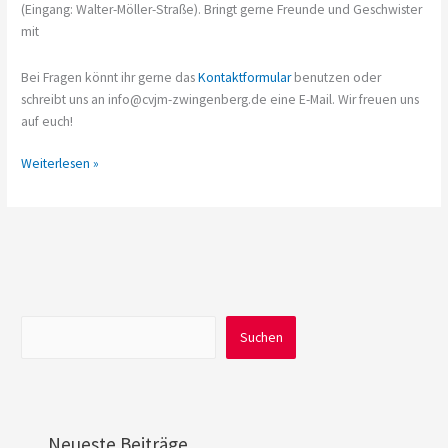
(Eingang: Walter-Möller-Straße). Bringt gerne Freunde und Geschwister
mit
Bei Fragen könnt ihr gerne das
Kontaktformular
benutzen oder
schreibt uns an info@cvjm-zwingenberg.de eine E-Mail. Wir freuen uns
auf euch!
CVJM
Weiterlesen »
Spiele-
Nachmittag
27.
Mai
Suchen
Suchen
Neueste Beiträge