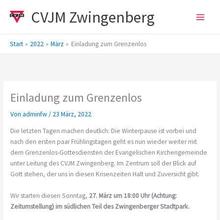
Zum
CVJM Zwingenberg
Inhalt
springen
Start
2022
März
Einladung zum Grenzenlos
Einladung zum Grenzenlos
Von
adminfw
/
23 März, 2022
Die letzten Tagen machen deutlich: Die Winterpause ist vorbei und
nach den ersten paar Frühlingstagen geht es nun wieder weiter mit
dem Grenzenlos-Gottesdiensten der Evangelischen Kirchengemeinde
unter Leitung des CVJM Zwingenberg. Im Zentrum soll der Blick auf
Gott stehen, der uns in diesen Krisenzeiten Halt und Zuversicht gibt.
Wir starten diesen Sonntag,
27. März um 18:00 Uhr (Achtung:
Zeitumstellung) im südlichen Teil des Zwingenberger Stadtpark.