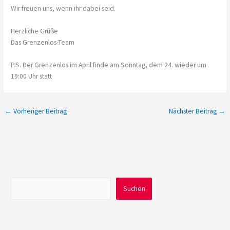
Wir freuen uns, wenn ihr dabei seid.
Herzliche Grüße
Das Grenzenlos-Team
P.S. Der Grenzenlos im April finde am Sonntag, dem 24. wieder um
19:00 Uhr statt
←
Vorheriger Beitrag
Nächster Beitrag
→
Suchen
Suchen